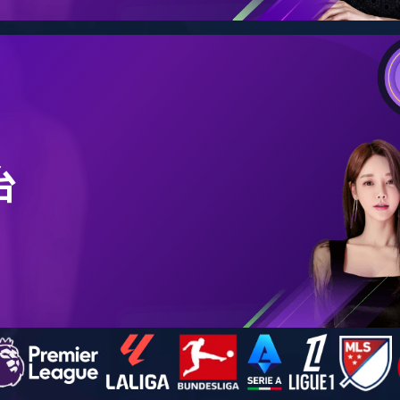
乐动网页版安全月——浅谈起重机械的安全管理
发布日期：
2021-03-23
作者：
四川乐动网页版
工程建设中发挥着极其重要的作用，因其特殊的设备性能和高危险性，
相应的标准和规程。但一直以来，因起重机械使用的高普遍性，各级各部
有发生，且多为重大事故。据统计，由起重机械引发的安全事故已经占到
故、有效地保证建筑起重机械的安全正常运行显得极为重要。