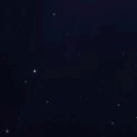
城市会所3-1-5-15
关于乐动网页版
设备展示
新闻
公司简介
塔吊|塔吊型号
公司
企业法人
施工电梯
行业
企业宗旨
视频
企业资质