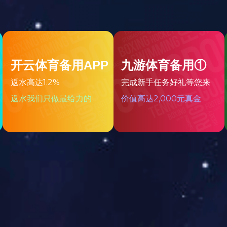
要原因之一。随着我国建筑业的蓬勃发展，对起重机械产生的大量需求，
力的大型企业外，还有许多无设计能力、设计图纸来源不正规、缺乏工艺
零部件安全防护功能较差、工艺装备差造成误差与设计图纸不符，互换性
仍规避监管，通过非正规渠道，购置、生产起重机械及其零部件。所以，
置，极易引发安全
修人员综合素质差是发生起重机械事故的重要原因。有统计表明：起重机
不管是安装、试验、拆卸和使用都离不开技术人员、操作人员、起重人员
械事故，这也是无数次血的教训证明的。建筑施工企业在对起重机械的长
机械的广泛应用以及使用环境日趋改变，都对现有管理提出了新的挑战。