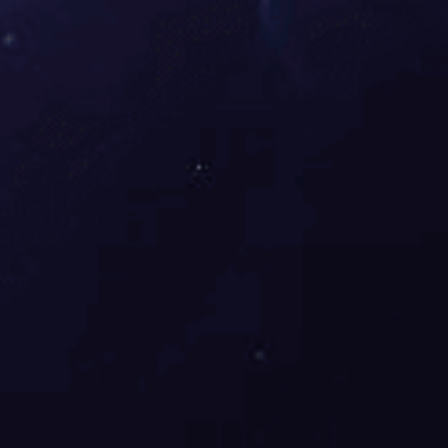
握设备的实际安全状况，提高各使用单位对设备管理、使用
的强制性检测起重机械的使用和管理，起重机械安装质量、机械
故。所以，建筑企业和特检部门应进一步完善起重机械的检测
行封停和报废，或实施拆除以免留下安全隐患。
料，因此，建档是起重机械安全管理重要的基础工作，是对
建立健全起重机械的设备台账，严格按照国家规定对起重机械
构、工作机构、电气系统、安全装置的检测和维护保养，同时
技术要求后方可再启用。
确保设备使用安全，做到万无一失。注重建筑起重机械设备
延长了设备的使用寿命。企业要根据每台机械的情况，规定设
日常使用的检查，整改以及专项治理的开展情况，列入重点检
，监督部门要加大巡查力度，重点监控，督促企业加强和完善防
械的安全使用和管理一定会做出突出的成绩，起重机械事故