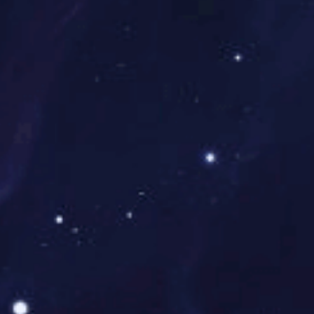
理素质还急需进一步提高，安装和拆卸人员的作业水平有待进一步提升。
。起重机械事故统计分析表明：由于违章指挥和违章作业引发的安全事故，
压缩合同工期，施工单位为了赶工期，在起重机械使用上，违反规定拆除
能造成设备的带病运行，都极易发生起重机械事故。更甚者，起重机械操
业时常发生在起重机械的按拆过程中。如按拆过程中顶升作业时风力大于
升套架倾斜；液压顶升时未按规定加设力矩平衡重，致使后倾力矩过大而
机安全使用的因素还很多，无论哪一个环节出现失误都会直接或间接造成