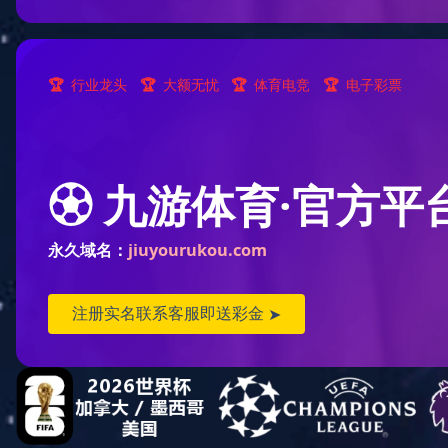
起重机械是建筑施工安装工程广泛使用的建筑机械之一，在
计、制造、安装、改造、维修、使用等各环节国家都制定了
善，致使起重机械倒塌、折臂、倾覆以及起重机械伤害事故时
视。如何有效地控制和降低施工现场建筑起重机械的安全事
1 起重机械事故的主要原因