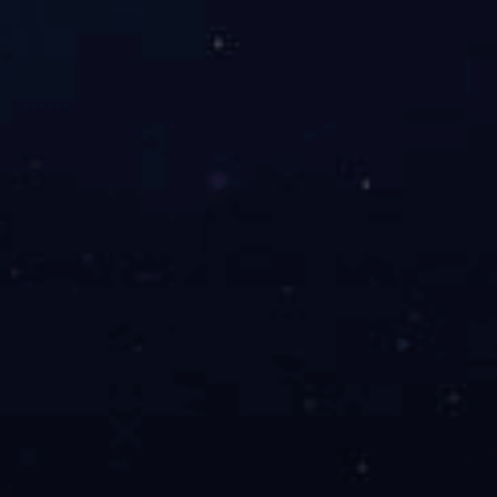
资料下载
使用说明书
基础图
资质证件
表格文档
其他资料