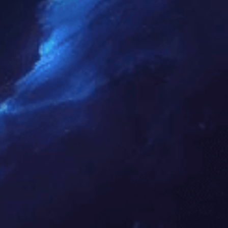
人的管理和使用是兑现管理制度最根本的方面。企业应坚持以人
安全意识的同时，不断提高其业务素质，从而规范对起重机械
械的安全使用管理，企业要加大培训投入力度，特别是结合
批懂管理、精修养的起重机械技术人员和维修人员，以保证设备
责任的“三定”制度。操作人员必须认真执行各项规章制度，严
政府特检部门加大对施工现场使用的起重机械的监督检查，
止施工企业对工业产品备案的模糊因而购买伪劣产品，这样可