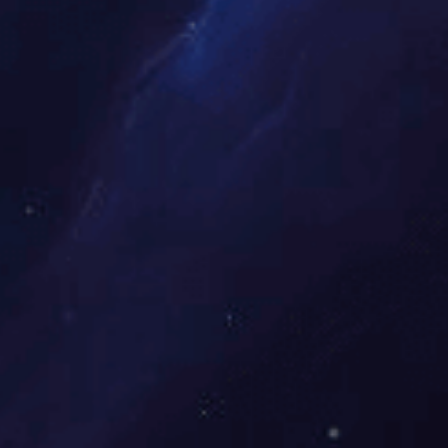
定期检验，检验工作必须由取得资格的部门进行。通过检验，可更好地掌
做到起重机械检测率达到100％，检测合格后方可使用，通过实施规范
以直接有力的推动了起重机械的安全使用和规范管理，预防了起重机械事
达不到合格标准的，无法保证安全使用的起重机械，应采取强制性措施进
管理部门制定规章制度、分析设备的安全状态、安排检修计划的第一手资
对起重机械的档案管理，完善起重机械的检查和维护记录。各施工企业要
重机械的维护保养各企业要针对实际使用情况制订大中修计划，对金属结
有关专家和有检测资质的检测单位进行全面检测，确认各部确实符合安全
更多经济效益的重要因素。施工企业加强对起重机械的检查和专项治理，
了设备在施工生产流程中发挥应有作用，也有效地减少了设备故障，同时
性能，这是保证设备安全运转的物质保证。督促施工企业加强对起重机械
险外部因素(如高压线、软弱基础、闹市区安装等)直接影响的起重机械
复杂的系统工程，但只要提高安全意识并且高度重视、强化管理，起重机