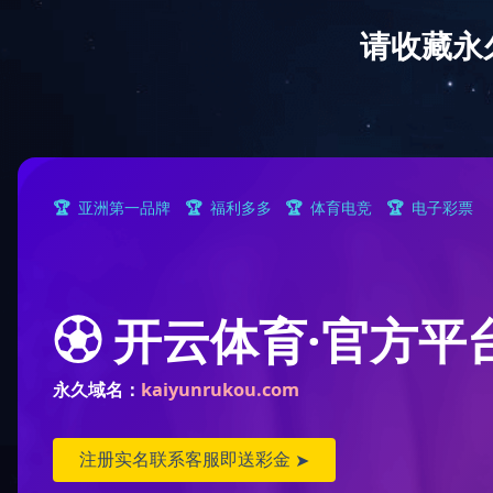
乐鱼全球最大体育平台_乐鱼(中国)
|
九游中国有限公司官网
|
乐
官方端网站登录入口
|
开云链接官网
|