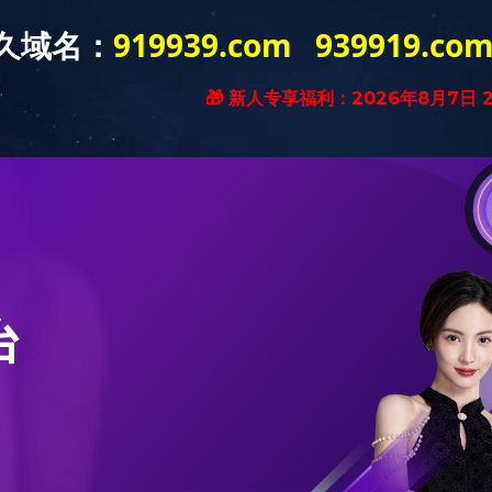
鱼平台_乐鱼（中国）一站式服务平台
|
世界杯官方端网站登录入
返回首页
刷新