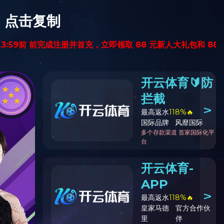
口
|
乐鱼注册_乐鱼（中国）
|
乐动体育
|
世界杯在线登录
|
星空·